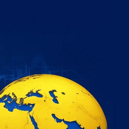
خطي
لى
لمحتوى