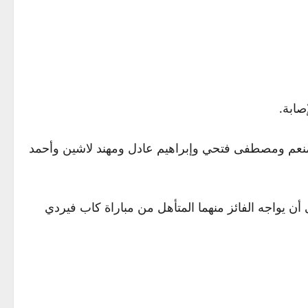
منعم ومصطفى فتحي وإبراهيم عادل ومهند لاشين وأحمد
لموافق 14 نوفمبر أمام منتخب أوزبكستان، على أن يواجه الفائز منهما المتأهل من مباراة كاب فيردي