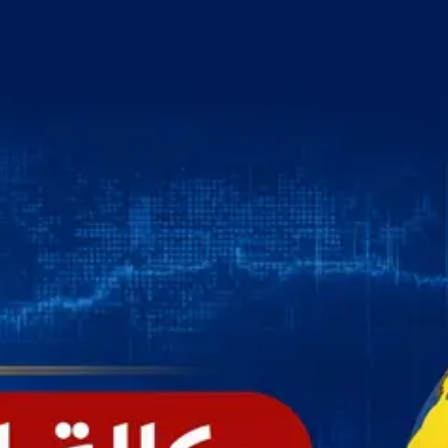
خطي
لى
لمحتوى