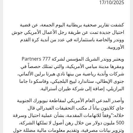
17/10/2025
كشفت تقارير صحفية بريطانية اليوم الجمعة، عن قضية
احتيال جديدة تمت عن طريقة رجل الأعمال الأمريكي جوش
ووندر والخاصة باستثماراته في عدد من أندية كرة القدم
الأوروبية.
ويعتبر ووندر الشريك المؤسس لشركة 777 Partners
ومقرها مدينة ميامي الأمريكية، والتي تمتلك حصصاً في
شركات وأندية رياضية من بينها نادي هيرتا برلين الألماني،
جنوى الإيطالي، ستاندارد لييج البلجيكي، وفاسكو دا جاما
البرازيلي، إضافة إلى شركة طيران أسترالية.
وأصدر المدعي العام الأمريكي لمقاطعة نيويورك الجنوبية
جاي كلايتون بياناً لـ مكتب التحقيقات الفيدرالي قال
خلاله:”وفقاً للاتهامات المقدمة، بشأن عملية احتيال وسرقة
500 مليون دولار من خلال رهن أصول لا تملكها الشركة،
وتزوير بيانات مصرفية، وتقديم معلومات مالية مضللة حول