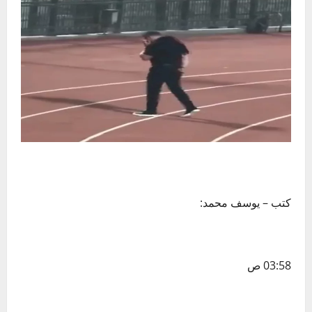
كتب – يوسف محمد:
03:58 ص