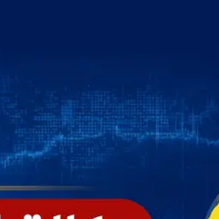
خطي
لى
لمحتوى