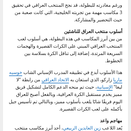
ورغم مغادرته للبطولة، قد نجح المنتخب العراقي في تحقيق
3 مكاسب مهمة من تجربته الخليجية، التي كانت صعبة من
حيث التحضير والمشاركة.
أسلوب منتخب العراق للناشئين
من بين أبرز المكاسب في هذه البطولة، هي أسلوب لعب
المنتخب العراقي المبني على الكرات القصيرة والهجمات
السريعة المرتدة، إضافة إلى تناقل الكرة بسلاسة بين
الخطوط.
هذا الأسلوب أبدع في تطبيقه المدرب الإسباني الشاب
خوسيه
ماريا
زاركو، الذي استعان به
الاتحاد العراقي
من رابطة “لا
ليغا”
الإسبانية
، حيث تم منحه الدعم الكامل لتشكيل فريق
مميز يخدم مستقبل الكرة العراقية، وبالفعل أصبح للعراق
اليوم فريقًا شابًا يلعب بأسلوب مميز، وبالتالي تم تأسيس جيل
بأكمله على لعب الكرات القصيرة.
مهاجم واعد
يُعد اللاعب
زين العابدين
الربيعي
، أحد أبرز مكاسب منتخب