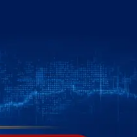
خطي
لى
لمحتوى