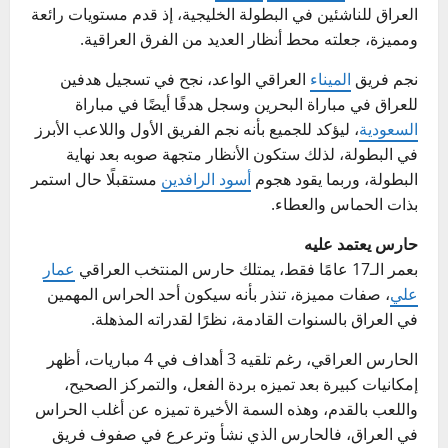
العراق للناشئين في البطولة الخليجية، إذ قدم مستويات رائعة
ومميزة، جعلته محط أنظار العديد من الفرق العراقية.
نجم فريق
الميناء
العراقي الواعد، نجح في تسجيل هدفين
للعراق في مباراة البحرين وسجل هدفًا أيضًا في مباراة
السعودية
، ليؤكد للجميع بأنه نجم الفريق الأول واللاعب الأبرز
في البطولة، لذلك ستكون الأنظار متجهة صوبه بعد نهاية
البطولة، وربما يقود هجوم
أسود الرافدين
مستقبلًا حال استمر
بذات الحماس والعطاء.
حارس يعتمد عليه
بعمر الـ17 عامًا فقط، يمتلك حارس المنتخب العراقي
عمار
علي
، صفات مميزة، تنذر بأنه سيكون أحد الحراس المهمين
في العراق بالسنوات القادمة، نظرًا لقدراته المذهلة.
الحارس العراقي، رغم تلقيه 3 أهداف في 4 مباريات، أظهر
إمكانيات كبيرة بعد تميزه بردة الفعل، والتمركز الصحيح،
واللعب بالقدم، وهذه السمة الأخيرة تميزه عن أغلب الحراس
في العراق، فالحارس الذي نشأ وترعرع في صفوف فريق