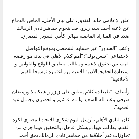
علق الإعلامي خالد الغندور، على بيان الأهلي، الخاص بالدفاع
عن لاعبه أحمد سيد زيزو، ضد هجوم جماهير نادي الزمالك
ضده في المباراة الماضية بنهائي كأس السوبر المصري.
وكتب “الغندور” عبر حسابه الشخصي بموقع التواصل
الاجتماعي “فيس بوك”: “أهم كلام الأهلي في بيانه هو رفضه
المساس بحقوق لاعبيه و يطالب بتطبيق اللوائح والقوانين و
استعادة الحقوق الأدبية للاعبه ورد اعتباره ترسيخا للقيم
الأخلاقية”.
وأضاف: “طبعا ده كلام ينطبق على زيزو و شيكابالا ورمضان
صبحي وعبدالله السعيد وإمام عاشور والحضري وجمال عبد
الحميد”.
كان النادي الأهلي، أرسل اليوم شكوى للاتحاد المصري لكرة
القدم، يطالب فيها، وبشكل عاجل، بالتحقيق فيما جرى من
تجاوزات غير أخلاقية من جماهير نادي الزمالك بحق أحمد