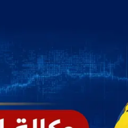
خطي
لى
لمحتوى