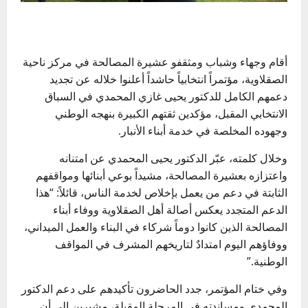
أقام وجهاء وشباب ومثقفو عشيرة المصالحة في مركز ناحية
الصقلاوية، مؤتمراً انتخابياً حاشداً أعلنوا خلاله عن تجديد
دعمهم الكامل للدكتور يحيى غازي المحمدي في السباق
الانتخابي المقبل، مؤكدين ثقتهم الكبيرة بنهجه الوطني
وجهوده المخلصة في خدمة أبناء الأنبار.
وخلال كلمته، عبّر الدكتور يحيى المحمدي عن امتنانه
واعتزازه بعشيرة المصالحة، مشيداً بوعي أبنائها ومواقفهم
الثابتة في دعم من يعمل بإخلاص لخدمة الناس، قائلاً: “هذا
الدعم المتجدد يعكس أصالة أهل الصقلاوية ووفاء أبناء
المصالحة الذين كانوا دوماً شركاء في البناء والعمل الميداني،
ووفاؤهم اليوم امتدادٌ لتاريخهم المشرف في المواقف
الوطنية.”
وفي ختام المؤتمر، جدد الحاضرون تأكيدهم على دعم الدكتور
المحمدي ومساندته في المرحلة المقبلة، مشيرين إلى أن