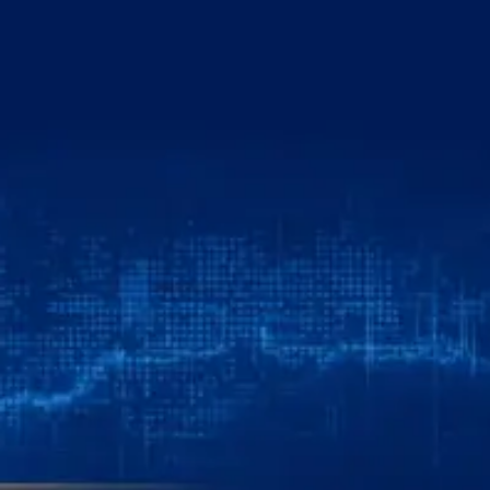
خطي
لى
لمحتوى