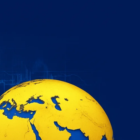
خطي
لى
لمحتوى