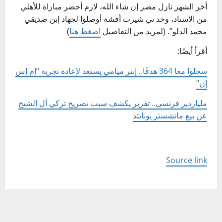
أخر الشهر نازل مصر إن شاء الله، لازم أحضر مباراة للأهلي
من الاستاد، وخد تي شيرت أفشة أوصلوا لجهاد إبن صديقي
محمد الدلو”. (لمزيد من التفاصيل
اضغط هنا
)
أقرأ أيضًا:
سجلوا معا 364 هدفًا.. إنتر ميامي يستعد لإعادة تجربة “إم إس
إن”
ملياردير فرنسي.. تقرير يكشف سبب تصريح تركي آل الشيخ
عن بيع مانشستر يونايتد
Source link
P
Previous:
o
السوداني يتحدث عن خطط ورؤية لتطوير قطاع النفط
والطاقة