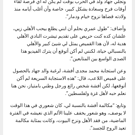
ونجلي جهاد ولد في الحرب بوقت لم يكن له أي فرصة لقاء
أوقات فرح وسعادة بشكل كبير، خاصة وأن أغلب أيامه منذ
ولادته قضاها نزوح خيام ودمار”.
وأضاف: “طول عمري بحلم أن ابني يطلع بيحب الأهلي زيي،
علشان كده كنت حريص على تقديم تيشرت النادي الأهلي
هدية له، لأن هذا القميص يمثل لي شيئ كبير والأهلي
بالنسبالي حياة، لكنني لم أكن أتوقع أن يترك الفيديو هذا
الصدى الواسع بين المتابعين”.
وعن استجابة محمد مجدى أفشة، لرغبة والد جهاد بالحصول
على قميص اللاعب، قال: “هذه الاستجابة السريعة لم أكن
أتوقعها، لكن أفشة شخص رائع ورجل وطني بامتياز، نحن هنا
نعلم حبه لأهل غزة ولفلسطين”.
وتابع: “مكالمة أفشة بالنسبة لي، كان شعوري في هذا الوقت
لا يوصف، وهو شعور يخفف علينا الألم الذي نعيشه في الفترة
الماضية، من فقد الأهل ونزح البيوت، وكانت بمثابة مكالمة
تعيد الروح للجسد”.