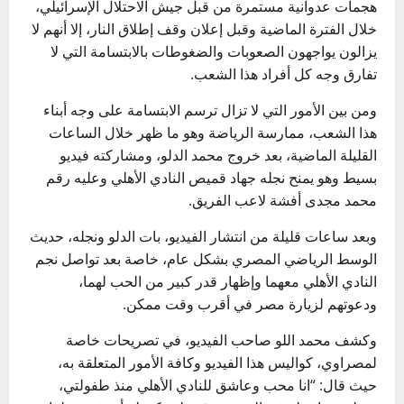
هجمات عدوانية مستمرة من قبل جيش الاحتلال الإسرائيلي،
خلال الفترة الماضية وقبل إعلان وقف إطلاق النار، إلا أنهم لا
يزالون يواجهون الصعوبات والضغوطات بالابتسامة التي لا
تفارق وجه كل أفراد هذا الشعب.
ومن بين الأمور التي لا تزال ترسم الابتسامة على وجه أبناء
هذا الشعب، ممارسة الرياضة وهو ما ظهر خلال الساعات
القليلة الماضية، بعد خروج محمد الدلو، ومشاركته فيديو
بسيط وهو يمنح نجله جهاد قميص النادي الأهلي وعليه رقم
محمد مجدى أفشة لاعب الفريق.
وبعد ساعات قليلة من انتشار الفيديو، بات الدلو ونجله، حديث
الوسط الرياضي المصري بشكل عام، خاصة بعد تواصل نجم
النادي الأهلي معهما وإظهار قدر كبير من الحب لهما،
ودعوتهم لزيارة مصر في أقرب وقت ممكن.
وكشف محمد اللو صاحب الفيديو، في تصريحات خاصة
لمصراوي، كواليس هذا الفيديو وكافة الأمور المتعلقة به،
حيث قال: “انا محب وعاشق للنادي الأهلي منذ طفولتي،