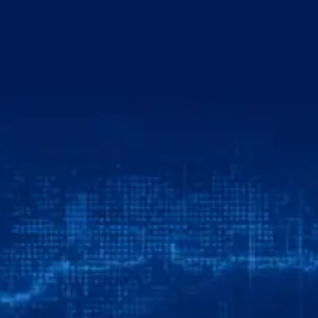
خطي
لى
لمحتوى