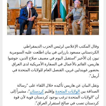
وقال
المكتب الإعلامي
لرئيس الحزب الديمقراطي
الكردستاني
مسعود بارزاني
في بيان اطلعت عليه
السومرية
نيوز
، إن الأخير “استقبل اليوم في مصيف
صلاح الدين
،
جوشوا
هاريس
، القائم بالأعمال في
السفارة الأمريكية
لدى
العراق
بحضور غويندلين
غرين
،
القنصل العام
للولايات المتحدة في
أربيل
“.
ونقل البيان عن هاريس تأكيده خلال اللقاء على “رسالة
الصداقة بين
الولايات المتحدة
وإقليم
كردستان
“، مشيراً إلى
أن “الولايات المتحدة ترغب بوجود كردستان قوية لأن قوة
كردستان تصب في صالح استقرار العراق”.