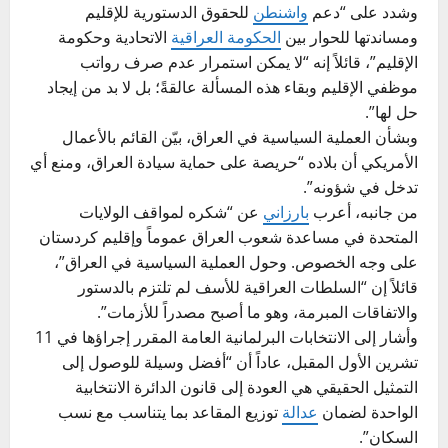
وشدد على “دعم
واشنطن
للحقوق الدستورية للإقليم
ومساندتها للحوار بين
الحكومة العراقية
الاتحادية وحكومة
الإقليم”، قائلاً إنه “لا يمكن استمرار عدم صرف رواتب
موظفي الإقليم وبقاء هذه المسألة عالقةً؛ بل لا بد من إيجاد
حل لها”.
وبشأن العملية السياسية في العراق، بيّن القائم بالأعمال
الأمريكي أن بلاده “حريصة على حماية سيادة العراق، ومنع أي
تدخل في شؤونه”.
من جانبه، أعرب
بارزاني
عن “شكره لمواقف الولايات
المتحدة في مساعدة شعوب العراق عموماً وإقليم كردستان
على وجه الخصوص. وحول العملية السياسية في العراق”،
قائلاً إن “السلطات العراقية للأسف لم تلتزم بالدستور
والاتفاقات المبرمة، وهو ما أصبح مصدراً للأزمات”.
وأشار إلى الانتخابات البرلمانية العامة المقرر إجراؤها في 11
تشرين الأول المقبل، عاداً أن “أفضل وسيلة للوصول إلى
التمثيل الحقيقي هي العودة إلى قانون الدائرة الانتخابية
الواحدة لضمان
عدالة
توزيع المقاعد بما يتناسب مع نسب
السكان”.