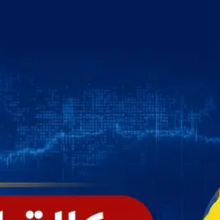
خطي
لى
لمحتوى