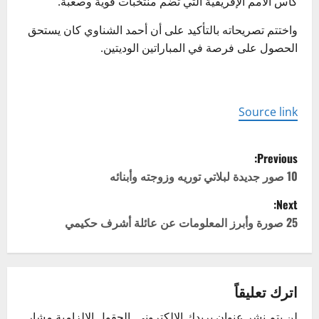
كأس الأمم الإفريقية التي تضم منتخبات قوية وصعبة.
واختتم تصريحاته بالتأكيد على أن أحمد الشناوي كان يستحق
الحصول على فرصة في المباراتين الوديتين.
Source link
P
Previous:
o
10 صور جديدة لبلاتي توريه وزوجته وأبنائه
Next:
s
25 صورة وأبرز المعلومات عن عائلة أشرف حكيمي
t
n
اترك تعليقاً
a
لن يتم نشر عنوان بريدك الإلكتروني.
الحقول الإلزامية مشار