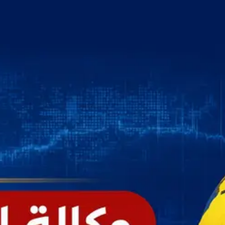
خطي
لى
لمحتوى