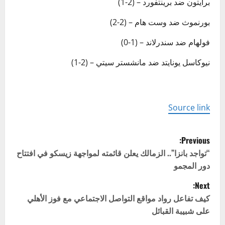
برايتون ضد برينتفورد – (2-1)
بورنموث ضد وست هام – (2-2)
فولهام ضد سندرلاند – (1-0)
نيوكاسل يونايتد ضد مانشستر سيتي – (2-1)
Source link
P
Previous:
o
“تواجد بانزا”.. الزمالك يعلن قائمته لمواجهة زيسكو في افتتاح
دور المجمو
s
Next:
t
كيف تفاعل رواد مواقع التواصل الاجتماعي مع فوز الأهلي
على شبيبة القبائل
n