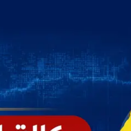
خطي
لى
لمحتوى