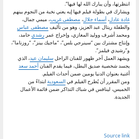
انتظرتها، وأن يبارك الله لها فيها”.
ويشارك في بطولة فيلم فيها إيه يعني نخبة من النجوم بينهم
غادة عادل
،
أسماء جلال
،
مصطفى غريب
، ميمي جمال،
والطفلة ريتال عبد العزيز، وهو من تأليف
مصطفى عباس
ومحمد أشرف ووليد المغازي، وإخراج عمر
رشدي
حامد،
وإنتاج مشترك بين “سينرجي بلس”، “ماجيك بينز”، “روزناما”،
و”رشيدي فيلمز”.
ويشهد العمل آخر ظهور للفنان الراحل
سليمان عيد
، الذي
يجسد شخصية صديق البطل، فيما يقدم الفنان
أحمد سعد
أغنية بعنوان الدنيا يومين ضمن أحداث الفيلم.
ومن المقرر أن يُطرح الفيلم في
السعودية
ابتداءً من
الخميس، لينافس في شباك التذاكر ضمن قائمة الأعمال
الجديدة.
Source link