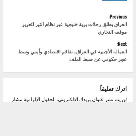
P
Previous:
o
العراق يطلق رحلات برية خليجية عبر نظام التير لتعزيز
موقعه التجاري
s
Next:
t
العمالة الأجنبية في العراق.. تفاقم اقتصادي وأمني وسط
عجز حكومي عن ضبط الملف
n
a
v
اترك تعليقاً
لن يتم نشر عنوان بريدك الإلكتروني.
الحقول الإلزامية مشار
i
إليها بـ
*
g
التعليق
*
a