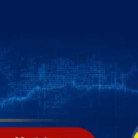
خطي
لى
لمحتوى