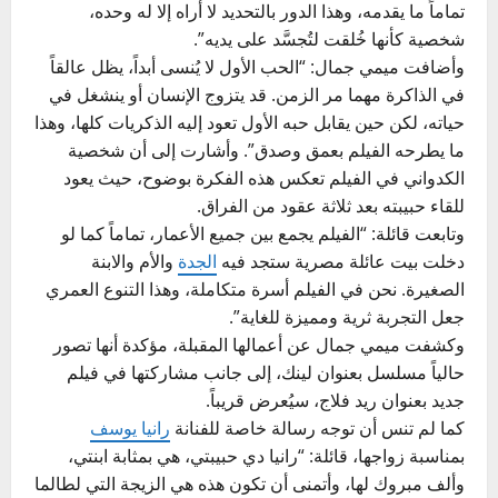
تماماً ما يقدمه، وهذا الدور بالتحديد لا أراه إلا له وحده،
شخصية كأنها خُلقت لتُجسَّد على يديه”.
وأضافت ميمي جمال: “الحب الأول لا يُنسى أبداً، يظل عالقاً
في الذاكرة مهما مر الزمن. قد يتزوج الإنسان أو ينشغل في
حياته، لكن حين يقابل حبه الأول تعود إليه الذكريات كلها، وهذا
ما يطرحه الفيلم بعمق وصدق”. وأشارت إلى أن شخصية
الكدواني في الفيلم تعكس هذه الفكرة بوضوح، حيث يعود
للقاء حبيبته بعد ثلاثة عقود من الفراق.
وتابعت قائلة: “الفيلم يجمع بين جميع الأعمار، تماماً كما لو
دخلت بيت عائلة مصرية ستجد فيه
الجدة
والأم والابنة
الصغيرة. نحن في الفيلم أسرة متكاملة، وهذا التنوع العمري
جعل التجربة ثرية ومميزة للغاية”.
وكشفت ميمي جمال عن أعمالها المقبلة، مؤكدة أنها تصور
حالياً مسلسل بعنوان لينك، إلى جانب مشاركتها في فيلم
جديد بعنوان ريد فلاج، سيُعرض قريباً.
كما لم تنس أن توجه رسالة خاصة للفنانة
رانيا يوسف
بمناسبة زواجها، قائلة: “رانيا دي حبيبتي، هي بمثابة ابنتي،
وألف مبروك لها، وأتمنى أن تكون هذه هي الزيجة التي لطالما