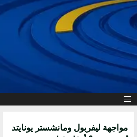
القائمة
الأولية
مواجهة ليفربول ومانشستر يونايتد