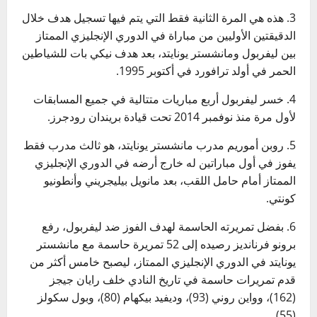
3. هذه هي المرة الثانية فقط التي يتم فيها تسجيل هدف خلال
الدقيقتين الأوليين من مباراة في الدوري الإنجليزي الممتاز
بين ليفربول ومانشستر يونايتد، بعد هدف نيكي بات للشياطين
الحمر في أولد ترافورد في أكتوبر 1995.
4. خسر ليفربول أربع مباريات متتالية في جميع المسابقات
لأول مرة منذ نوفمبر 2014 تحت قيادة بريندان رودجرز.
5. روبن أموريم مدرب مانشستر يونايتد، هو ثالث مدرب فقط
يفوز في أول مباراتين له خارج أرضه في الدوري الإنجليزي
الممتاز أمام حامل اللقب، بعد مانويل بيليجريني وأنطونيو
كونتي.
6. بفضل تمريرته الحاسمة لهدف الفوز ضد ليفربول، رفع
برونو فرنانديز رصيده إلى 52 تمريرة حاسمة مع مانشستر
يونايتد في الدوري الإنجليزي الممتاز، ليصبح خامس أكثر من
قدم تمريرات حاسمة في تاريخ النادي خلف رايان جيجز
(162)، وواين روني (93)، وديفيد بيكهام (80)، وبول سكولز
(55).