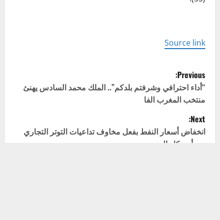
Source link
P
Previous:
o
“أداء احترافي وشرفتم بلدكم”.. الملك محمد السادس يهنئ
منتخب المغرب الفا
s
Next:
t
انخفاض أسعار النفط بفعل مخاوف تداعيات التوتر التجاري
بين أميركا والصين
n
a
v
اترك تعليقاً
لن يتم نشر عنوان بريدك الإلكتروني.
الحقول الإلزامية مشار
i