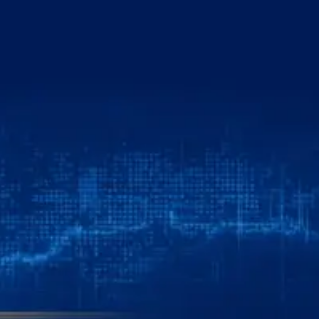
خطي
لى
لمحتوى