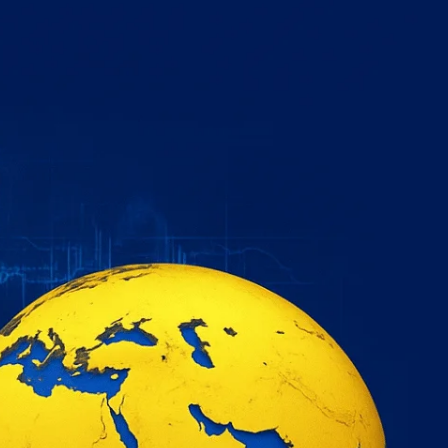
خطي
لى
لمحتوى