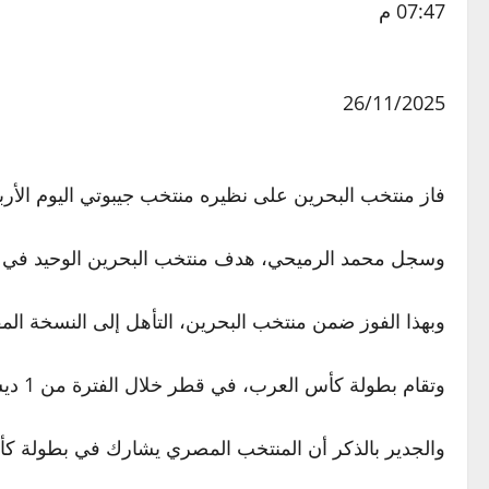
07:47 م
26/11/2025
فاز منتخب البحرين على نظيره منتخب جيبوتي اليوم الأربعاء الموافق 26 نوفمبر، بنتيجة هدف دون مقابل، في التصفيات النهائية
وسجل محمد الرميحي، هدف منتخب البحرين الوحيد في اللقاء، في الدقيقة 36 من عم
وبهذا الفوز ضمن منتخب البحرين، التأهل إلى النسخة الم
وتقام بطولة كأس العرب، في قطر خلال الفترة من 1 ديسمبر المقبل 2025 حتى يوم 18 من الشهر ذاته.
والجدير بالذكر أن المنتخب المصري يشارك في بطولة كأس