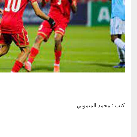
كتب : محمد الميموني