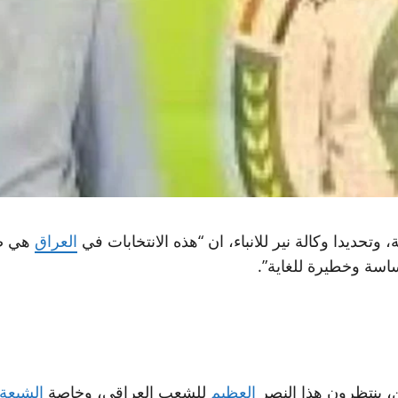
وتحديدا وكالة نير للانباء، ان “هذه الانتخابات في
العراق
هي صم
سة وخطيرة للغاية”.
، ينتظرون هذا النصر
العظيم
للشعب العراقي، وخاصة
الشيعة