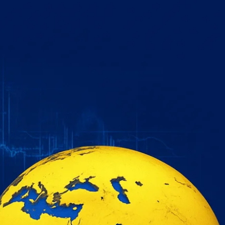
خطي
لى
لمحتوى