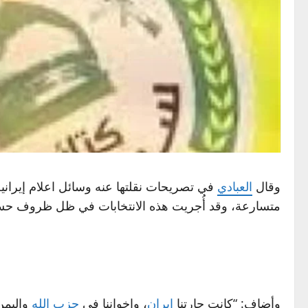
وقال
العبادي
في تصريحات نقلتها عنه وسائل اعلام إيرانية، 
متسارعة، وقد أُجريت هذه الانتخابات في ظل ظروف حسا
وأضاف: “كانت جارتنا
إيران
، وإخواننا في
حزب الله
واليمن