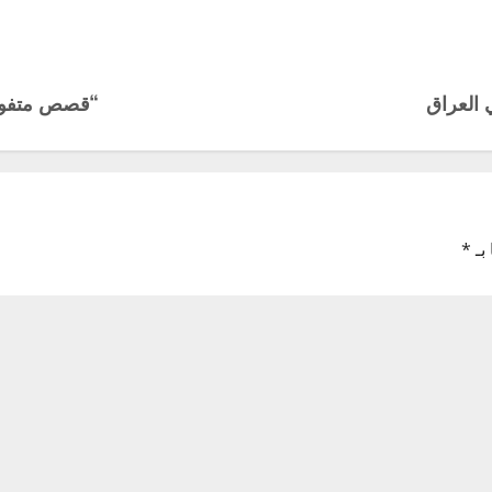
 العراق
“قصص متفوتكش
بـ
*