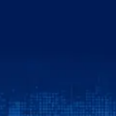
خطي
لى
لمحتوى