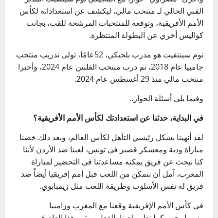
الفني الحالي لـ منتخب مالي، ليكشف عن استعداداته لكأس
الأمم الأفريقية، وتوقعه للمنتخبات المرشحة للقب، بجانب
كواليس أخري عن البطولة المنتظرة.
توم سينتفيت هو مدرب بلجيكي، 52عامًا، تولى تدريب منتخب
جامبيا عام 2018، ثم درب منتخب الفلبين عام 2024، وأخيرا
منتخب مالي منذ 29 أغسطس عام 2024.
وفيما يلي أسئلة الحوار..
في البداية، حدثنا عن استعدادتك لكأس الأمم الأفريقية؟
لقد أنهينا بشكل رئيسي التأهل لكأس العالم، وبعد ذلك خضنا
مباراة ودية ومعسكر قصير في تونس، لعبنا ضد الأردن لأننا
كنا نبحث عن فريق يمكنه مساعدتنا في التحضير لمباراة
المغرب، آمل أن نتمكن من اللعب قبل أمم إفريقيا أيضاً ضد
فريق له نفس الأسلوب وطريقة اللعب مثل زيمبابوي.
في كأس الأمم الإفريقية وقعنا مع المغرب وزامبيا
وزيمبابوي، وكما نعلم، لعبنا بالفعل مرتين هذا العام في