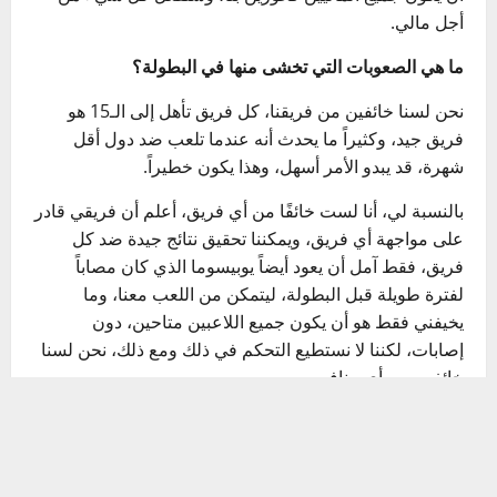
أجل مالي.
ما هي الصعوبات التي تخشى منها في البطولة؟
نحن لسنا خائفين من فريقنا، كل فريق تأهل إلى الـ15 هو
فريق جيد، وكثيراً ما يحدث أنه عندما تلعب ضد دول أقل
شهرة، قد يبدو الأمر أسهل، وهذا يكون خطيراً.
بالنسبة لي، أنا لست خائفًا من أي فريق، أعلم أن فريقي قادر
على مواجهة أي فريق، ويمكننا تحقيق نتائج جيدة ضد كل
فريق، فقط آمل أن يعود أيضاً يوبيسوما الذي كان مصاباً
لفترة طويلة قبل البطولة، ليتمكن من اللعب معنا، وما
يخيفني فقط هو أن يكون جميع اللاعبين متاحين، دون
إصابات، لكننا لا نستطيع التحكم في ذلك ومع ذلك، نحن لسنا
خائفين من أي منافس.
في الختام، كيف ترى مستوى مصر خلال الفترة الماضية،
وهل هي من ضمن المرشحين للقب؟
في مصر، يُنظر إلى منتخب الساجدين كأحد المرشحين