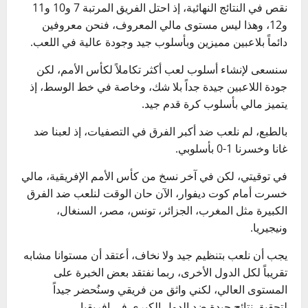
نقص في النتائج النهائية، إذ احتل الفريق المرتبة 7 و10 و11
و12، وهذا ليس مستوى مالي المعروف، فنحن معروفين
دائماً بلاعبين مميزين وبأسلوب جيد وجودة عالية في اللعب.
سنسعى لإنشاء أسلوب لعب أكثر تكاملاً لكأس الأمم، لكن
جودة اللاعبين جيدة جداً بلا شك، وخاصة في خط الوسط، إذ
يتميز مالي بأسلوب كرة قدم جيد.
بالطبع، لم نلعب ضد أكبر الفرق في التصفيات، إذ لعبنا ضد
غانا وخسرنا 1-0 بأسلوبي.
في توقيتي، لكن في آخر نسخ من كأس الأمم الإفريقية، مالي
خسرت أمام كوت ديفوار، الآن حان الوقت لنلعب ضد الفرق
الكبيرة مثل المغرب، الجزائر، تونس، مصر، السنغال،
ونيجيريا.
يجب أن نلعب بتنظيم جيد ولا نخاف، أعتقد أن مستوانا مشابه
تقريباً لكل الدول الأخرى، ربما نفتقد بعض الخبرة على
المستوى العالي، لكني واثق من فريقي وسنُحضر جيداً
لتحقيق نتائج جيدة ضد الدول الكبرى في إفريقيا.