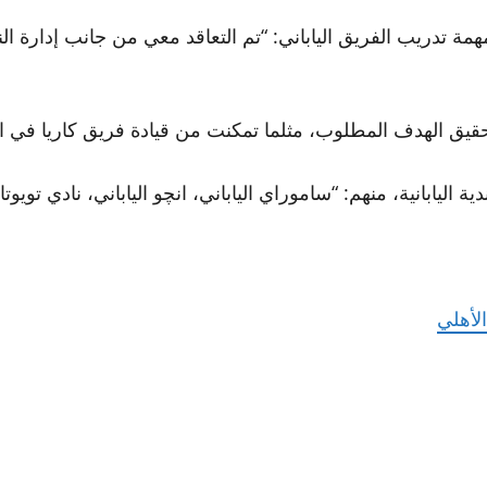
دريب الفريق الياباني: “تم التعاقد معي من جانب إدارة النا
تحقيق الهدف المطلوب، مثلما تمكنت من قيادة فريق كاريا في ال
نية، منهم: “ساموراي الياباني، انچو الياباني، نادي تويوتا AFC الياباني”.
لأهلي