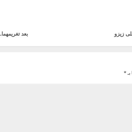
على زيزو
بعد تغريمهما.. 15 صورة توثق تجاهل زيزو و بيزيرا مصافحة المسؤ
بـ
*