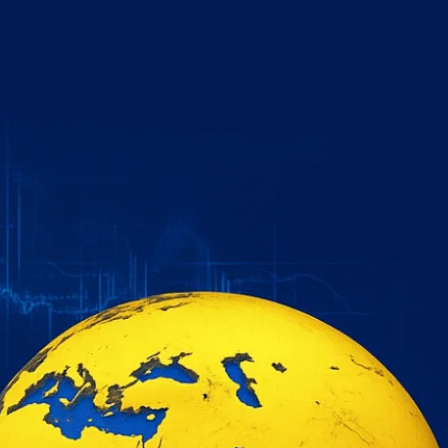
خطي
لى
لمحتوى