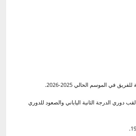
ق في الموسم الحالي 2025-2026.
بقوة خلال الموسم الماضي في اليابان، بعدما نجح في قيادة فريقه السابق “ASKARIYA” لحصد لقب دوري الدرجة الثانية الياباني والصعود للدوري