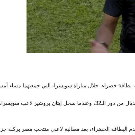
، خلال مباراة سويسرا، التي جمعتهما مساء أمس، في دور الـ32 من كأس العا
وخسر منتخب مصر من سويسرا، بنتيجة 3-1، ليودع المونديال من دور الـ32، و
 البطاقة الخضراء، بعد مطالبة لاعبي منتخب مصر بركلة جزاء، 