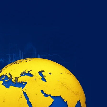
خطي
لى
لمحتوى