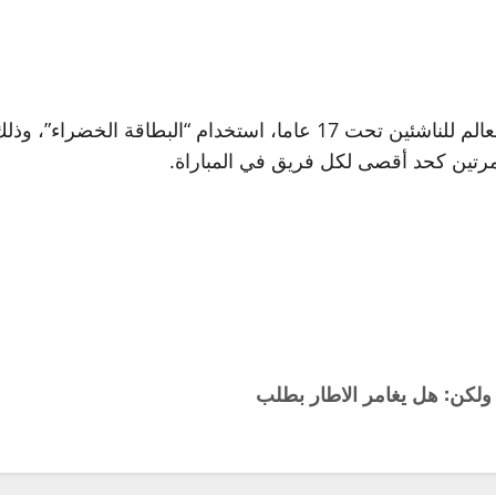
يتيح نظام الاتحاد الدولي لكرة القدم “فيفا” لبطولة كأس العالم للناشئين
، مرتين كحد أقصى لكل فريق في المباراة.
تي بالأغلبية.. ولكن: هل يغامر الاطار بطلب