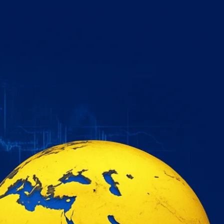
خطي
لى
لمحتوى