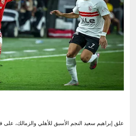
علق إبراهيم سعيد النجم الأسبق للأهلي والزمالك، على 