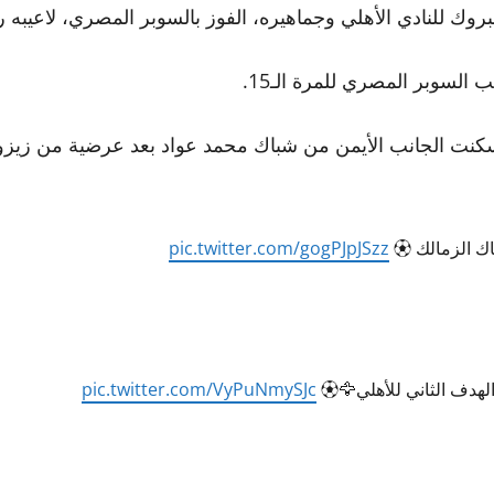
 للنادي الأهلي وجماهيره، الفوز بالسوبر المصري، لاعيبه رج
 السوبر المصري للمرة الـ15.
كنت الجانب الأيمن من شباك محمد عواد بعد عرضية من زيزو
ك الزمالك ⚽️
pic.twitter.com/gogPJpJSzz
لهدف الثاني للأهلي🦅⚽️
pic.twitter.com/VyPuNmySJc