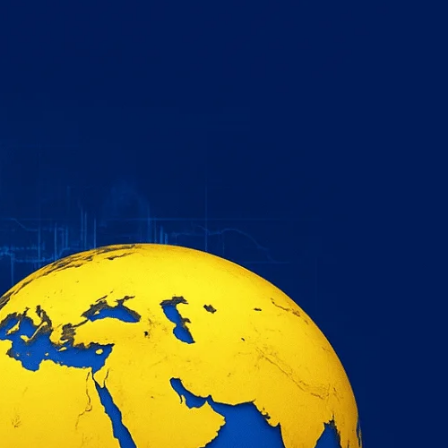
خطي
لى
لمحتوى