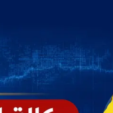
خطي
لى
لمحتوى