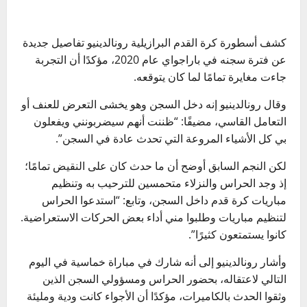
كشف أسطورة كرة القدم البرازيلية رونالدينيو تفاصيل جديدة
عن فترة سجنه في باراجواي عام 2020، مؤكدًا أن التجربة
جاءت مغايرة تمامًا لما كان يتوقعه.
وقال رونالدينيو إنه دخل السجن وهو يخشى التعرض للعنف أو
التعامل القاسي، مضيفًا: “ظننت أنهم سيضربونني ويفعلون
بي كل الأشياء المروعة التي تحدث عادة في السجن”.
لكن النجم السابق أوضح أن ما حدث كان على النقيض تمامًا؛
إذ وجد الحراس والنزلاء متحمسين للترحيب به وتنظيم
مباريات كرة قدم داخل السجن، وتابع: “استدعوا الحراس
لتنظيم مباريات وطلبوا مني أداء بعض الحركات الاستعراضية.
كانوا يستمتعون كثيرًا”.
وأشار رونالدينيو إلى أنه شارك في مباراة خماسية في اليوم
التالي لاعتقاله، بحضور الحراس ومسؤولي السجن الذين
وثقوا الحدث بالكاميرات، مؤكدًا أن الأجواء كانت ودية ومليئة