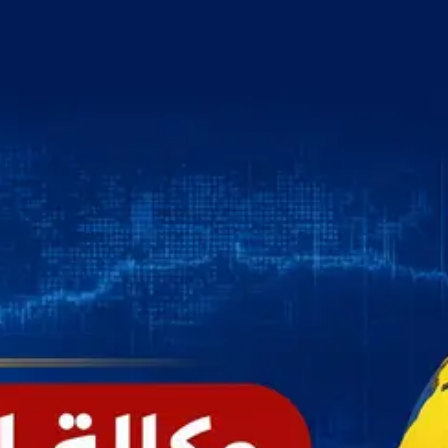
خطي
لى
لمحتوى