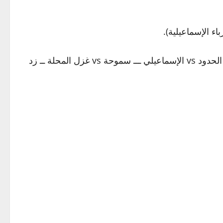
وعند استمرار فريق الزمالك بالبطولة وتأهله لدور نصف النهائي فسيلتقي في هذه المباراة بالمتأهل من مباريات ( حرس الحدود vs الإسماعيلي ـــ سموحة vs غزل المحلة ــ زد