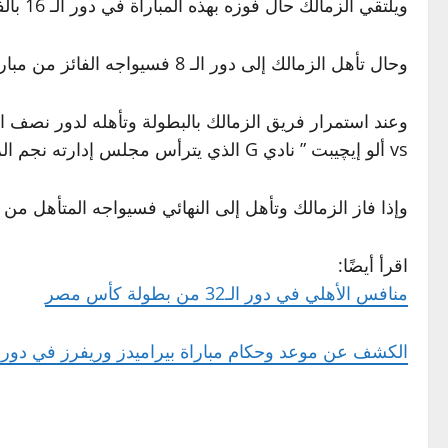
ويلتقي الزمالك حال فوزه بهذه المباراة في دور الـ 16 بالفائز من مباراة سيراميكا كليوباترا وأبو قير للأسمدة.
وحال تأهل الزمالك إلى دور الـ 8 فسيواجه الفائز من مباراتي (طلائع الجيش vs السكة الحديد و الاتحاد السكندري vs كهرباء الإسماعيلية).
vs ألو إيچيبت ” نادي G الذي يترأس مجلس إدارته نجم الزمالك السابق شيكابالا ـ ــ المصري vs دكرنس).
وإذا فاز الزمالك وتأهل إلى النهائي فسيواجه المتأهل من ا
اقرأ أيضًا:
منافس الأهلي في دور الـ32 من بطولة كأس مصر
الكشف عن موعد وحكام مباراة بيراميدز وريفرز في دوري 