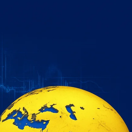
خطي
لى
لمحتوى