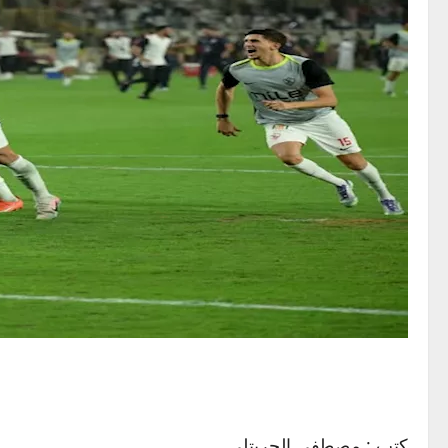
كتب : مصطفى الجريتلي