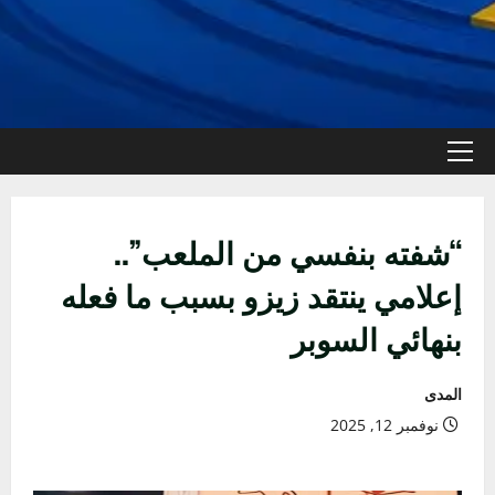
القائمة
الأولية
“شفته بنفسي من الملعب”..
إعلامي ينتقد زيزو بسبب ما فعله
بنهائي السوبر
المدى
نوفمبر 12, 2025