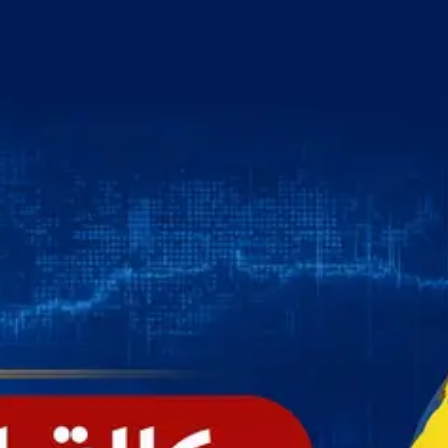
خطي
لى
لمحتوى