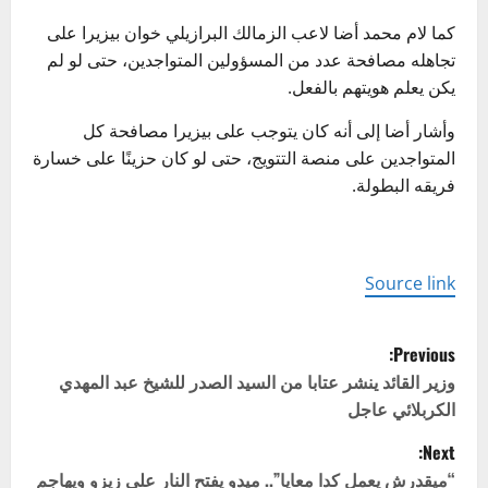
كما لام محمد أضا لاعب الزمالك البرازيلي خوان بيزيرا على
تجاهله مصافحة عدد من المسؤولين المتواجدين، حتى لو لم
يكن يعلم هويتهم بالفعل.
وأشار أضا إلى أنه كان يتوجب على بيزيرا مصافحة كل
المتواجدين على منصة التتويج، حتى لو كان حزينًا على خسارة
فريقه البطولة.
Source link
P
Previous:
o
وزير القائد ينشر عتابا من السيد الصدر للشيخ عبد المهدي
الكربلائي عاجل
s
Next:
t
“ميقدرش يعمل كدا معايا”.. ميدو يفتح النار على زيزو ويهاجم