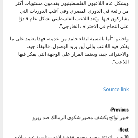
وبشكل عام اللاعبون الفلسطينيون يقدمون مستويات أكثر
من رائعة في الدوري المصري وفي أغلب الدوريات التي
يشاركون فيها، ويُعد اللاعب الفلسطيني بشكل عام قادرًا
على النجاح في الاحتراف الخارجي”.
واختتم: “أما بالنسبة لبقاء حامد من عدمه، فهذا يعتمد على ما
يفكر فيه اللاعب وإلى أين يريد الوصول، فالبقاء جيد،
والاحتراف جيد، ويعتمد القرار على الوجهة التي يفكر فيها
اللاعب”.
Source link
P
Previous:
o
خبير لوائح يكشف مصير شكوى الزمالك ضد زيزو
Next:
s
10 صور لتهنئة محمد مجدي قفشة لابنه بمناسبة عيد ميلاده