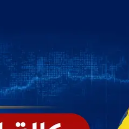
خطي
لى
لمحتوى