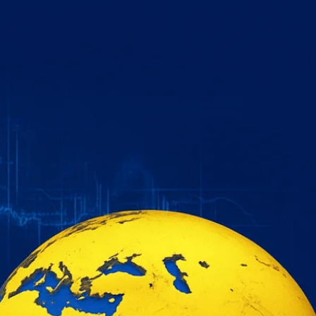
خطي
لى
لمحتوى