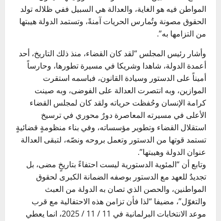
المواطن فيه هو الغاية، والعدالة هي السبيل ففي ظلاله تولد
الحقوق مصونة وتُمارس الحريات آمنةً، وتستمد الدولة هيبتها
من التزامها به”.
وأشار
رئيس المجلس
“لقد كان القضاء، منذ ذلك التاريخ، أحد
أعمدة الدولة، شاهدا وشريكا في مسيرة تطورها، وحارساً
أميناً على الدستور وسيادة القانون، فباسمه استقرت
الموازين، وبه انتصرت العدالة على
الفوضى
، وبه صينت
كرامة الإنسان وحُفظت حرياته ولقد كان لمجلس
القضاء
الأعلى
في مسيرته المعاصرة دورٌ محوري في ترسيخ
استقلال القضاء وتطوير مؤسساته، وفي بناء منظومةٍ قضائيةٍ
تستمد قوتها من الدستور وتعمل بروحه ونصّه، لتبقى العدالة
عنوان الدولة وهيبتها”.
وتابع أن “المئوية الدستورية ليست احتفاءً بتاريخٍ مضى، بل
تجديدٌ للعهد مع الدستور بوصفه الضمانة الكبرى لحقوق
المواطنين، والحصن الذي تصان به الدولة من العبث
والتغوّل”، مضيفا “لذا فأن تزامن هذه الاحتفالية مع قرب
موعد الانتخابات البرلمانية في 11 / 11 / 2025، انما يعطي