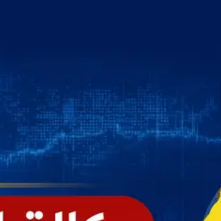
خطي
لى
لمحتوى