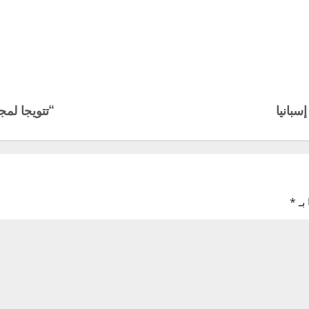
سبانيا
“تتويجا لمجهودنا
بـ
*