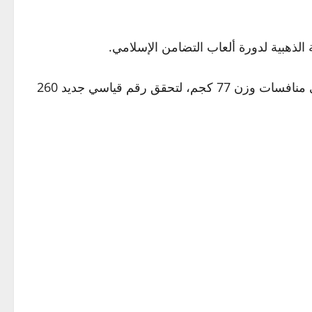
وحصدت سارة سمير، 3 ميداليات في دورة ألعاب التضامن الإسلامي، وهي ذهبية الكليم والمجموعة وفضية الخطف، في منافسات وزن 77 كجم، لتحقق رقم قياسي جديد 260