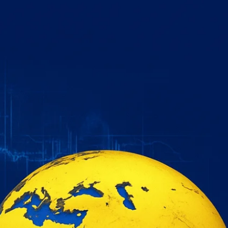
خطي
لى
لمحتوى