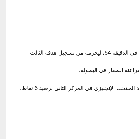
وشهدت المباراة تألقًا لافتًا من الحارس المصري عمر عبد العزيز، الذي نجح في التصدي لركلة جزاء نفذها ريفان هيسكي في الدقيقة 64، ليحرمه من تسجيل هدفه الثالث
راعنة الصغار في البطولة.