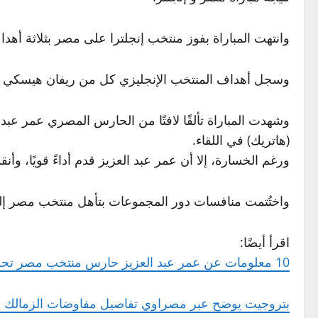
وانتهت المباراة بفوز منتخب إنجلترا على مصر بثلاثة أهد
وسجل أهداف المنتخب الإنجليزي كل من ريفان هيسكي في الدقيقتين 14 و55، وهاريسون م
(هاتريك) في اللقاء.
ورغم الخسارة، إلا أن عمر عبد العزيز قدم أداءً قويًا، 
واختُتمت منافسات دور المجموعات بتأهل منتخب مصر إلى دور الـ32 بعدما احتل المركز الثالث برصيد 4 نقاط، فيما صعد المنتخب الإنجليزي في المرك
اقرأ أيضًا:
10 معلومات عن عمر عبد العزيز حارس منتخب مصر تحت 20 عامًا
بتروجيت يوضح عبر مصراوي تفاصيل مفاوضات الزمالك م