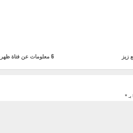
 زيز
6 معلومات عن فتاة ظهرت مع مرموش في ملعب السيتي بعد الفوز على ليفربول
بـ
*