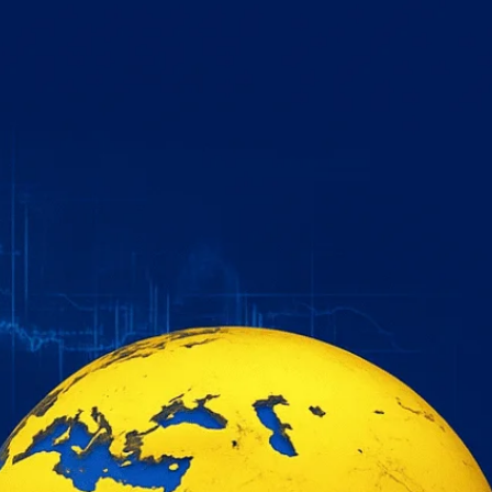
خطي
لى
لمحتوى