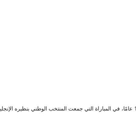
تألق عمر عبد العزيز، حارس مرمى منتخب مصر تحت 17 عامًا، في المباراة التي جمعت المنتخب