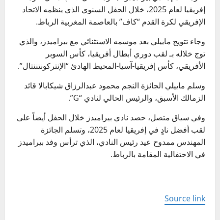
إفريقيا لعام 2025، خلال الحفل السنوي الذي ينظمه الاتحاد
الإفريقي لكرة القدم “كاف” بالعاصمة المغربية الرباط.
وجاء تتويج ماييلي بعد موسمه الاستثنائي مع بيراميدز، والذي
توج خلاله بـ لقب دوري أبطال أفريقيا، كأس السوبر
الأفريقي، كأس إفريقيا-آسيا-المحيط الهادئ “الإنتركونتننتال”.
وسلم ماييلي الجائزة النجم محمود عبدالرزاق شيكابالا قائد
الزمالك الأسبق، والرئيس الحالي لنادي “G”.
وفي سياق متصل، حصد نادي بيراميدز خلال الحفل أيضاً على
لقب أفضل نادٍ في إفريقيا لعام 2025، وتسلم الجائزة
المهندس ممدوح عيد رئيس النادي، الذي ترأس وفد بيراميدز
في الاحتفالية المقامة بالرباط.
Source link