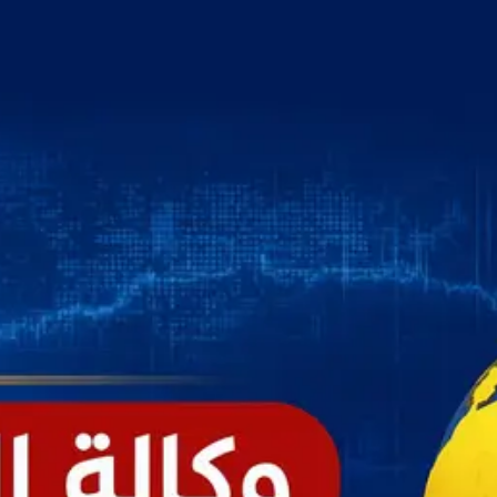
خطي
لى
لمحتوى