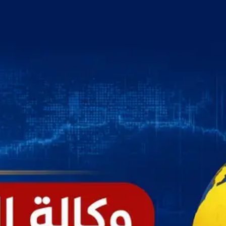
خطي
لى
لمحتوى