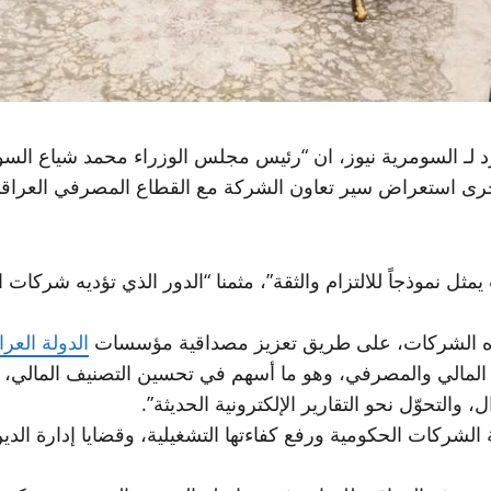
 لـ
السومرية نيوز
، ان “رئيس
مجلس الوزراء محمد شياع السو
 “جرى استعراض سير تعاون الشركة مع القطاع المصرفي العرا
يمثل نموذجاً للالتزام والثقة”، مثمنا “الدور الذي تؤديه شركات
 هذه الشركات، على طريق تعزيز مصداقية مؤسسات
الدولة العرا
لمالي والمصرفي، وهو ما أسهم في تحسين التصنيف المالي، ورف
والتحوّل نحو التقارير الإلكترونية الحديثة”.
لشركات الحكومية ورفع كفاءتها التشغيلية، وقضايا إدارة الدين