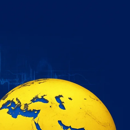
خطي
لى
لمحتوى