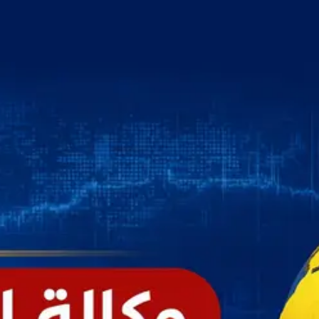
خطي
لى
لمحتوى