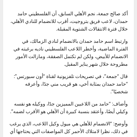
أكد صالح جمعة، نجم الأهلي السابق، أن الفلسطيني حامد
حمدان، لاعب فريق بتروجيت، أقرب للانضمام للنادي الأهلي،
خلال فترة الانتقالات الشتوية المقبلة.
وارتبط اسم حامد حمدان بالانضمام لنادي الزمالك، في
الفترة الماضية، وأخطر اللاعب الفلسطيني ناديه برغبته في
الانضمام للأبيض، ولكن لم تكتمل الصفقة، ومازالت الأمور
مطروحة خلال شهر يناير المقبل.
قال “جمعة”، في تصريحات تلفزيونية لقناة “أون سبورتس”:
“حامد حمدان بمثابة أخي، هو قريب مني جدًا، وأعرفه
شخصيًا”.
وأضاف: “حامد من اللاعبين المميزين جدًا، ووكيله هو نفسه
وكيلي أيضًا، وأعتقد بنسبة كبيرة أن الأهلي هو الأقرب لضمه”.
وأوضح: “الانضمام للأهلي هي ميول وكيل اللاعب، الذي يرغب
في ذلك، نظرا لامتلاك الأحمر كل المواصفات التي يحتاجها أي