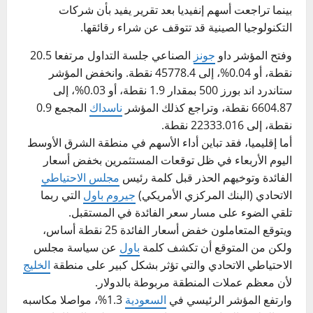
بينما تراجعت أسهم إنفيديا بعد تقرير يفيد بأن شركات
التكنولوجيا الصينية قد تتوقف عن شراء رقائقها.
وفتح المؤشر داو
جونز
الصناعي جلسة التداول مرتفعا 20.5
نقطة، أو 0.04%، إلى 45778.4 نقطة. وانخفض المؤشر
ستاندرد اند بورز 500 بمقدار 1.9 نقطة، أو 0.03%، إلى
6604.87 نقطة، وتراجع كذلك المؤشر
ناسداك
المجمع 0.9
نقطة، إلى 22333.016 نقطة.
أما إقليميا، فقد تباين أداء الأسهم في منطقة الشرق الأوسط
اليوم الأربعاء في ظل توقعات المستثمرين بخفض أسعار
الفائدة وتوخيهم الحذر قبل كلمة رئيس
مجلس الاحتياطي
الاتحادي (البنك المركزي الأمريكي)
جيروم باول
التي ربما
تلقي الضوء على مسار سعر الفائدة في المستقبل.
ويتوقع المتعاملون خفض أسعار الفائدة 25 نقطة أساس،
ولكن من المتوقع أن تكشف كلمة
باول
عن سياسة مجلس
الاحتياطي الاتحادي والتي تؤثر بشكل كبير على منطقة
الخليج
لأن معظم عملات المنطقة مربوطة بالدولار.
وارتفع المؤشر الرئيسي في
السعودية
1.3%، مواصلا مكاسبه