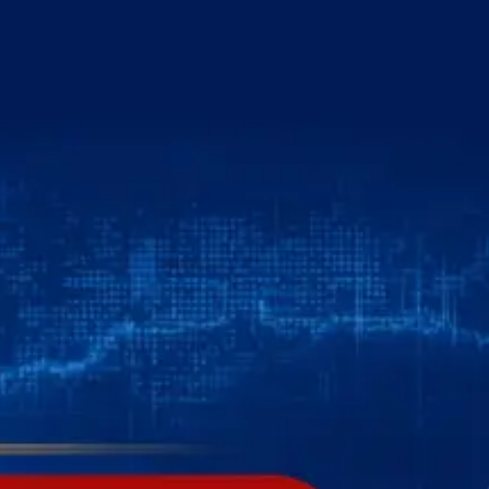
خطي
لى
لمحتوى