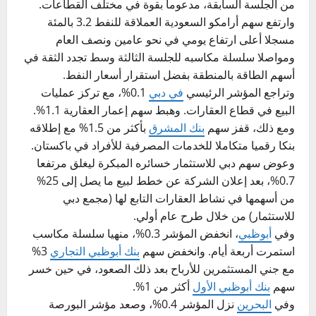
من الجلسة السابقة، مدعوما بقوة في مختلف القطاعات.
وارتفع سهم أرامكو السعودية العملاقة للنفط 3.2 بالمئة
مسجلا أعلى ارتفاع يومي في نحو عامين ونصف العام
ومواصلا سلسلة مكاسبه للجلسة الثالثة وسط تجدد الثقة في
أسهم الطاقة بالمنطقة بفضل استقرار أسعار النفط.
وتراجع المؤشر الرئيسي
في دبي
0.1%، مع تركز عمليات
البيع في قطاع العقارات. وهبط سهم إعمار العقارية 1.1%.
ومع ذلك، قفز سهم
بنك المشرق
بأكثر من 1.5% مع إطلاقه
بنكا رقميا متكاملا للخدمات المصرفية للأفراد في باكستان.
وعوض سهم دبي للاستثمار خسائره المبكرة ليغلق مرتفعا
0.7%، بعد إعلان الشركة عن خطط لبيع ما يصل إلى 25%
من أسهمها في نشاط العقارات التابع لها (مجمع دبي
للاستثمار) من خلال طرح عام أولي.
وفي
أبوظبي
، انخفض المؤشر 0.3%، منهيا سلسلة مكاسب
استمرت أربعة أيام. وانخفض سهم
بنك أبوظبي التجاري
3%
مع جني المستثمرين للأرباح بعد ذلك الصعود، في حين خسر
سهم
بنك أبوظبي الأول
أكثر من 1%.
وفي
البحرين
نزل المؤشر 0.4%، وصعد مؤشر البورصة