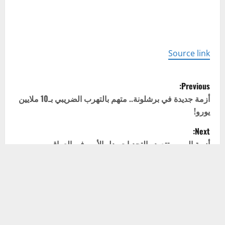
Source link
P
Previous:
o
أزمة جديدة في برشلونة.. متهم بالتهرب الضريبي بـ10 ملايين
يورو!
s
Next:
t
أزمة المرور تتصدر التحديات بدل الأمن في العراق
n
a
اترك تعليقاً
v
لن يتم نشر عنوان بريدك الإلكتروني.
الحقول الإلزامية مشار
إليها بـ
*