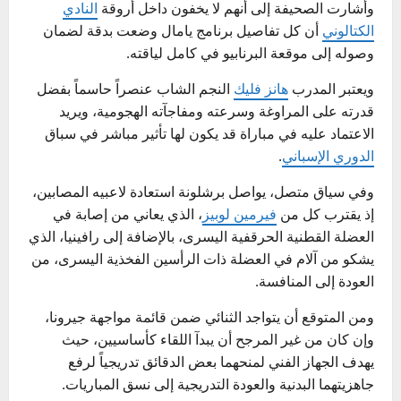
وأشارت الصحيفة إلى أنهم لا يخفون داخل أروقة
النادي
الكتالوني
أن كل تفاصيل برنامج يامال وضعت بدقة لضمان
وصوله إلى موقعة البرنابيو في كامل لياقته.
ويعتبر المدرب
هانز فليك
النجم الشاب عنصراً حاسماً بفضل
قدرته على المراوغة وسرعته ومفاجآته الهجومية، ويريد
الاعتماد عليه في مباراة قد يكون لها تأثير مباشر في سباق
الدوري الإسباني
.
وفي سياق متصل، يواصل برشلونة استعادة لاعبيه المصابين،
إذ يقترب كل من
فيرمين لوبيز
، الذي يعاني من إصابة في
العضلة القطنية الحرقفية اليسرى، بالإضافة إلى رافينيا، الذي
يشكو من آلام في العضلة ذات الرأسين الفخذية اليسرى، من
العودة إلى المنافسة.
ومن المتوقع أن يتواجد الثنائي ضمن قائمة مواجهة جيرونا،
وإن كان من غير المرجح أن يبدآ اللقاء كأساسيين، حيث
يهدف الجهاز الفني لمنحهما بعض الدقائق تدريجياً لرفع
جاهزيتهما البدنية والعودة التدريجية إلى نسق المباريات.