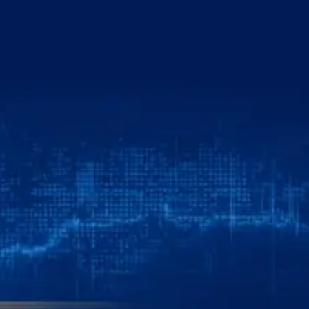
خطي
لى
لمحتوى