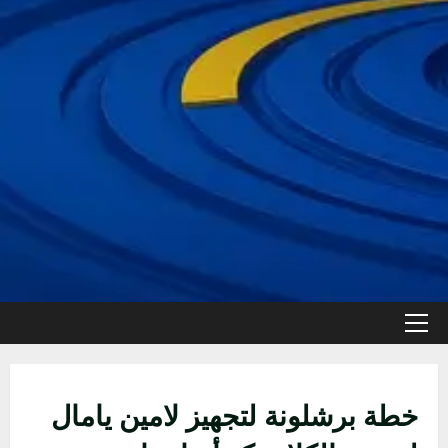
القائمة
الأولية
خطة برشلونة لتجهيز لامين يامال