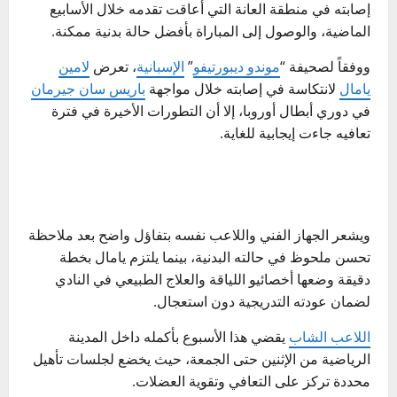
إصابته في منطقة العانة التي أعاقت تقدمه خلال الأسابيع
الماضية، والوصول إلى المباراة بأفضل حالة بدنية ممكنة.
ووفقاً لصحيفة “
موندو ديبورتيفو
”
الإسبانية
، تعرض
لامين
يامال
لانتكاسة في إصابته خلال مواجهة
باريس سان جيرمان
في دوري أبطال أوروبا، إلا أن التطورات الأخيرة في فترة
تعافيه جاءت إيجابية للغاية.
ويشعر الجهاز الفني واللاعب نفسه بتفاؤل واضح بعد ملاحظة
تحسن ملحوظ في حالته البدنية، بينما يلتزم يامال بخطة
دقيقة وضعها أخصائيو اللياقة والعلاج الطبيعي في النادي
لضمان عودته التدريجية دون استعجال.
اللاعب الشاب
يقضي هذا الأسبوع بأكمله داخل المدينة
الرياضية من الإثنين حتى الجمعة، حيث يخضع لجلسات تأهيل
محددة تركز على التعافي وتقوية العضلات.