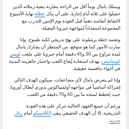
ويمتلك يامال يوماً أقل من الراحة مقارنة ببقية زملائه الذين
حصلوا على ثلاثة أيام إجازة، على أن ينال
عطلة
نهاية الأسبوع
لالتقاط أنفاسه ذهنياً قبل العودة يوم الإثنين للتدرب مع
المجموعة استعداداً لمواجهة جيرونا المقبلة.
وتعتمد خطة برشلونة على نهج تدريجي لكنه طموح، وإذا
سارت الأمور كما هو متوقع، من المنتظر أن يشارك يامال
لمدة تتراوح بين 30 و45 دقيقة أمام جيرونا على ملعب
لويس
كومبانيس
، بهدف استعادة إيقاع اللعب واختبار جاهزيته البدنية
في أجواء تنافسية حقيقية.
وإذا لم يتعرض يامال لأي مضاعفات، سيكون الهدف التالي
إشراكه أساسياً في مواجهة أولمبياكوس بدوري أبطال أوروبا،
حيث يُخطط لمنحه ما بين 60 و70 دقيقة من اللعب.
ورغم أن جميع الجهود الحالية تتركز على هذه العودة
التدريجية، إلا أن الهدف الحقيقي يبقى
الكلاسيكو
أمام
ريال
مدريد
.