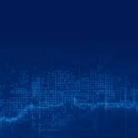
خطي
لى
لمحتوى