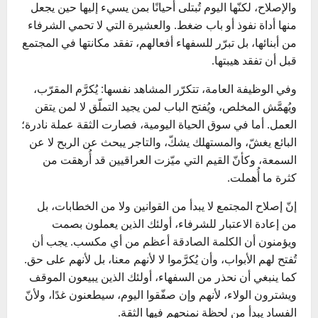
والإصلاح، لكنّها اليوم تُبتلى أحيانًا بمن يسيء إليها حين يجعل
منها أداة نفوذ أو باب ضغط. والعشيرة التي لا تحمي الشرفاء
من أبنائها، بل تبرّر للسفهاء أفعالهم، تفقد مكانتها في المجتمع
قبل أن تفقد هيبتها.
وفي الوظيفة العامة، تتكرّر المشاهد نفسها: يُكرَّم المقرّب،
ويُهمَّش المخلص، ويُفتح الباب لمن يجيد التملّق لا لمن يتقن
العمل. أما في سوق الحياة اليومية، فصارت الثقة عملة نادرة؛
البائع يغشّ، والمستهلك يشكّ، والتاجر يبحث عن الربح لا عن
السمعة، وكأنّ القيم التي ميّزت العراقيين قد أُرهقت من
كثرة ما أُهملت.
إنّ إصلاح المجتمع لا يبدأ من القوانين ولا من الخطابات، بل
من إعادة الاعتبار للشرفاء، أولئك الذين يعملون بصمت
ويؤمنون أن الكلمة الصادقة أعظم من أي مكسب. يجب أن
تُفتح لهم الأبواب، وأن يُكرَّموا لا لأنهم معنا، بل لأنهم على حق.
كما ينبغي أن نحذر من السفهاء، أولئك الذين يبيعون الموقف
ويشترون الولاء، لأنهم وإن صفّقوا اليوم، سيطعنون غدًا، ولأنّ
الفساد يبدأ من لحظة نمنحهم فيها الثقة.