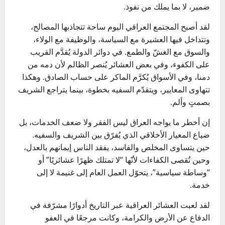
ضمير، لا بما يملك من نفوذ.
لقد أصبح المجتمع العراقي اليوم ساحة تتجاذبها المصالح،
وتتداخل فيها العشيرة مع السياسة، والوظيفة مع الولاء،
والسوق مع الغشّ والطمع. في دوائر الدولة يُقدَّم القريب
على الكفوء، وفي بعض العشائر يُنصر الظالم لأن دمه من
دمنا، وفي الأسواق يُكرَّم الماكر على حساب الصادق. وهكذا
تتهاوى المعايير، ويتقدّم السفيه بخطوة، بينما يتراجع الشريف
بصمتٍ وألم.
إن أخطر ما يواجه العراق ليس الفقر ولا ضعف الخدمات، بل
ضياع المعيار الأخلاقي الذي يُفرّق بين الشريف والسفيه.
حين يتساوى المخلص والفاسد، يفقد الناس إيمانهم بالعدل،
وحين تُقصى الكفاءات لأنّها “لا تمتلك ظهرًا عشائريًا” أو
“وساطة سياسية”، يتحوّل العمل العام إلى غنيمة لا إلى
خدمة.
لقد لعبت العشائر العراقية عبر التاريخ أدوارًا مشرّفة في
الدفاع عن الأرض والكرامة، وكانت مرجعًا في العفو