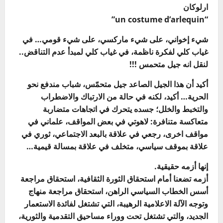
ارلوكان
“un costume d’arlequin”
شيء إخواني، على شيء ماركسي، على شيء قومي… في
غياب كلي لفكرة ناظمة، في غياب كلي لمبدأ عدم التناقض..
لنقل انه جيل متحمس !!!
أكيد أن هذا الجيل الصاعد جيل متحمّس، شباب مندفع نحو
الحرية… أكيد، لكنه في حالة من الارتباك والاضطراب
والتخبط والخلل؛ جسده يتحرك في اتجاهات متضاربة
متعاكسة متنافرة: لاهوتي في بعض المواقف، علماني في
مواقف اخرى، رجعي في علاقة بالبعد الاجتماعي، ثوري في
علاقة بموقف سياسي، متخلف في علاقة بمسالة قيمية…
إنها أزمه حقيقية.
أزمه تضعنا أمام استحقاق الثورة الثقافية، استحقاق مراجعة
أسس الخطاب السياسي الراهن، استحقاق مراجعة منهاج
وتوجه الآلة الاعلامية الرهيبة، التي تشتغل لفائدة الاستعمار
الجديد، والتي تشتغل تحت ووراء مساحيق التقدمية والثورية،