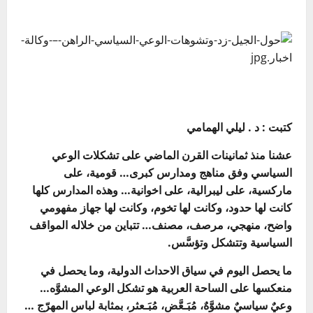
كتبت : د . ليلي الهمامي
عشنا منذ ثمانينات القرن الماضي على تشكلات الوعي
السياسي وفق مناهج ومدارس كبرى… قومية، على
ماركسية، على ليبرالية، على اخوانية… وهذه المدارس كلها
كانت لها حدود، وكانت لها تخوم، وكانت لها جهاز مفهومي
واضح، منهجي، مرصف، مصنف… تتباين من خلاله المواقف
السياسية وتتشكل وتؤسَّس.
ما يحصل اليوم في سياق الاحداث الدولية، وما يحصل في
منعكسها على الساحة العربية هو تشكل الوعي المشوَّه…
وعيٌ سياسيٌ مشوَّهٌ، مُبَـعَّض، مُبَـعثر، بمثابة لباس المهرّج …