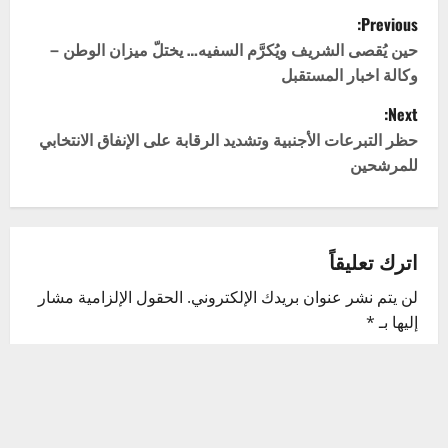
P
Previous:
o
حين يُقصى الشريف ويُكرَّم السفيه… يختلّ ميزان الوطن –
وكالة اخبار المستقبل
s
Next:
t
حظر التبرعات الأجنبية وتشديد الرقابة على الإنفاق الانتخابي
للمرشحين
n
a
v
اترك تعليقاً
لن يتم نشر عنوان بريدك الإلكتروني.
الحقول الإلزامية مشار
i
إليها بـ
*
g
التعليق
*
a
t