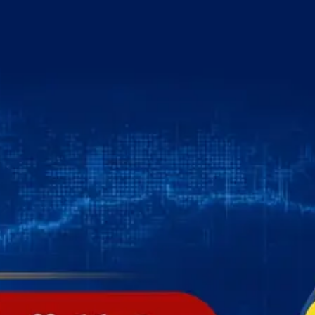
خطي
لى
لمحتوى