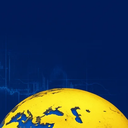
خطي
لى
لمحتوى