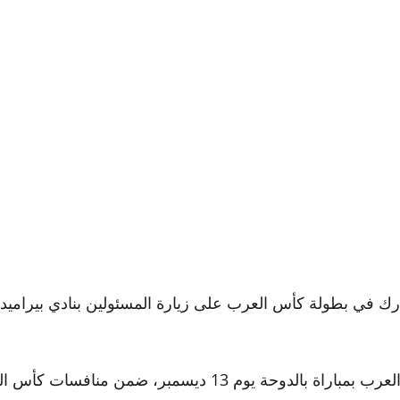
رك في بطولة كأس العرب على زيارة المسئولين بنادي بيراميدز
نافسات كأس العالم للأندية الانتركونتننتال.