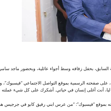
ة السابق، بحفل زفافه وسط أجواء عائلية، وبحضور ماجد سامي،
 على صفحته الرسمية بموقع التواصل الاجتماعي “فيسبوك”، وك
ليا، أنت أغلى إنسان في حياتي. أشكرك على كل شيء عملته 
 بموقع “فيسبوك”: “من عرس ابني رفيق كابو في جرجيس هذا