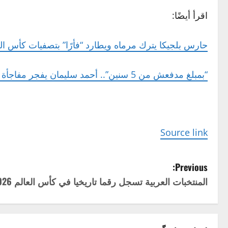
اقرأ أيضًا:
حارس بلجيكا يترك مرماه ويطارد “فأرًا” بتصفيات كأس الع
“بمبلغ مدفعش من 5 سنين”.. أحمد سليمان يفجر مفاجأة حول صفقة البرازيلي بيزيرا
Source link
P
Previous:
المنتخبات العربية تسجل رقما تاريخيا في كأس العالم 2026
o
s