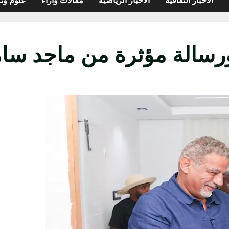
ورسالة مؤثرة من ماجد سا