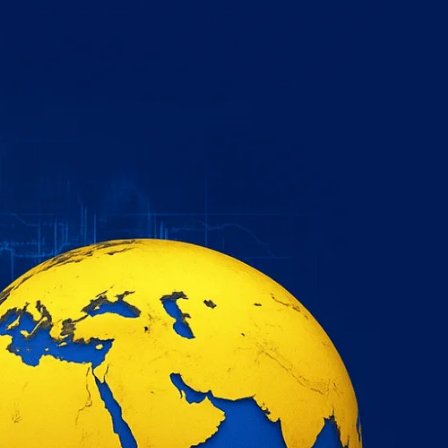
خطي
لى
لمحتوى