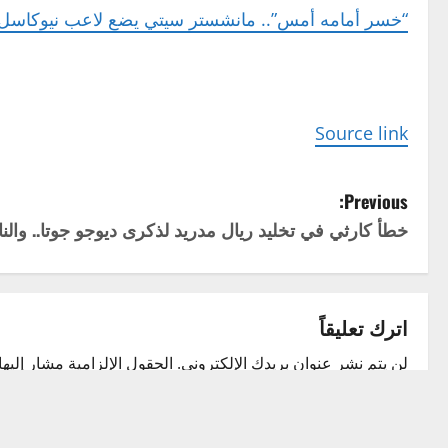
“خسر أمامه أمس”.. مانشستر سيتي يضع لاعب نيوكاسل 
Source link
P
Previous:
خطأ كارثي في تخليد ريال مدريد لذكرى ديوجو جوتا.. والنا
o
s
t
اترك تعليقاً
n
لن يتم نشر عنوان بريدك الإلكتروني.
الحقول الإلزامية مشار إليها 
التعليق
*
a