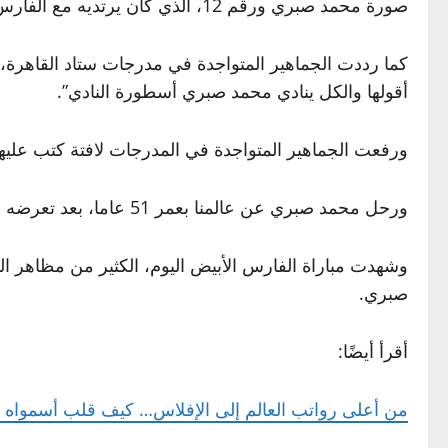
صورة محمد صبري ورقم 12، الذي كان يرتديه مع الفارس الأبيض.
كما رددت الجماهير المتواجدة في مدرجات ستاد القاهرة، 
أقولها والكل ينادي محمد صبري أسطورة النادي”.
ورفعت الجماهير المتواجدة في المدرجات لافتة كتب عليها
ورحل محمد صبري عن عالمنا بعمر 51 عاما، بعد تعرضه لحادث سير مروع يوم 14 نوفمبر الجاري، في التجمع الخامس.
وشهدت مباراة الفارس الأبيض اليوم، الكثير من مظاهر ال
صبري.
أقرأ أيضًا:
من أعلى رواتب العالم إلى الإفلاس… كيف قلب أسمواه جي