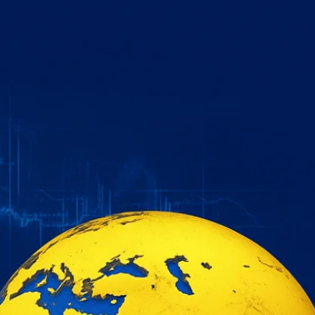
خطي
لى
لمحتوى