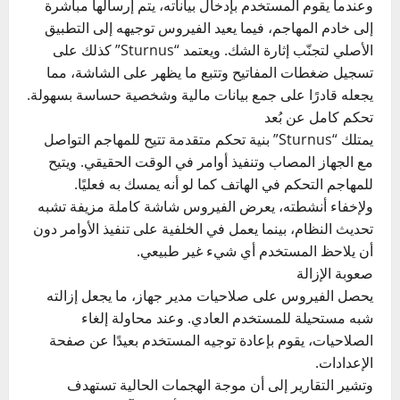
وعندما يقوم المستخدم بإدخال بياناته، يتم إرسالها مباشرة
إلى خادم المهاجم، فيما يعيد الفيروس توجيهه إلى التطبيق
الأصلي لتجنّب إثارة الشك. ويعتمد “Sturnus” كذلك على
تسجيل ضغطات المفاتيح وتتبع ما يظهر على الشاشة، مما
يجعله قادرًا على جمع بيانات مالية وشخصية حساسة بسهولة.
تحكم كامل عن بُعد
يمتلك “Sturnus” بنية تحكم متقدمة تتيح للمهاجم التواصل
مع الجهاز المصاب وتنفيذ أوامر في الوقت الحقيقي. ويتيح
للمهاجم التحكم في الهاتف كما لو أنه يمسك به فعليًا.
ولإخفاء أنشطته، يعرض الفيروس شاشة كاملة مزيفة تشبه
تحديث النظام، بينما يعمل في الخلفية على تنفيذ الأوامر دون
أن يلاحظ المستخدم أي شيء غير طبيعي.
صعوبة الإزالة
يحصل الفيروس على صلاحيات مدير جهاز، ما يجعل إزالته
شبه مستحيلة للمستخدم العادي. وعند محاولة إلغاء
الصلاحيات، يقوم بإعادة توجيه المستخدم بعيدًا عن صفحة
الإعدادات.
وتشير التقارير إلى أن موجة الهجمات الحالية تستهدف