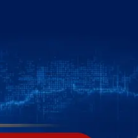
خطي
لى
لمحتوى