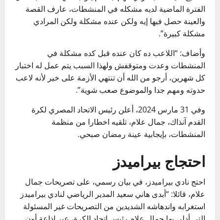
الفترة الماضية لديه مشكله في المنشطات، عارف القصة
والعينة حصل فيها إيه ولكن عنده مشكلة ولكن المرادي
مشكلة كبيرة”.
وأضاف: “اللاعب ده كان عنده قبل كده مشكلة في
المنشطات وعدت ومتوقفش ولهذا السبب يتم عمل له اختبار
كل شهرين، أرجو من الله أن تنتهي الأزمة على خير لأنه لاعب
حدوته ومهم جدا والموضوع صعب شوية”.
وفي 31 مارس 2024، أعلن رئيس الاتحاد المصري لكرة
القدم آنذاك، جمال علام، تلقيه اخطارا من منظمة
المنشطات، بإيجابية عينة رمضان صبحي.
احتجاج بيراميدز
احتج نادي بيراميدز، في بيان رسمي، على تصريحات جمال
علام، قائلا: “أبدى هاني سعيد المدير الرياضي لنادي بيراميدز
استغرابه واندهاشه الشديدين من التصريحات غير المسئولة
التي أدلى بها جمال علام رئيس اتحاد الكرة، عبر إذاعة أون