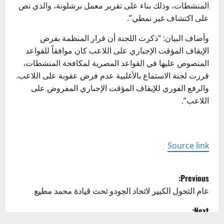
المنشطات، وذلك بناء على تقرير معمل برشلونة، والذي نص
على اكتشاف غير نمطي”.
وأضاف البيان: “ذكرت اللجنة أن قرار المنظمة بفرض
الإيقاف المؤقت الإجباري على اللاعب كان موافقاً للقواعد
المنصوص عليها في القواعد المصرية لمكافحة المنشطات،
قررت لجنة الاستماع بالأغلبية عدم فرض عقوبة على اللاعب.
والرفع الفوري للإيقاف المؤقت الإجباري المفروض على
اللاعب”.
Source link
P
Previous:
o
عام التحول الكبير لاتحاد الجودو تحت قيادة محمد مطيع
Next:
s
الزوراء يفقد مدربه قبل مواجهة غوا بسبب ظرف عائلي