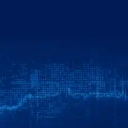
خطي
لى
لمحتوى