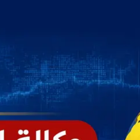
خطي
لى
لمحتوى