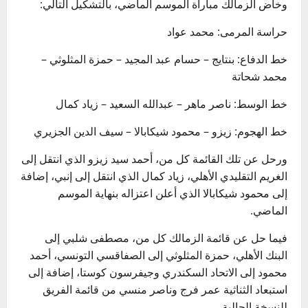
وخاض الزمالك مباراة الموسم الماضي، بالتشكيل التالي:
حراسة المرمى: محمد عواد
خط الدفاع: بنتايج – حسام عبد المجيد – حمزة المثلوثي –
محمد شحاتة
خط الوسط: ناصر ماهر – عبدالله السعيد – زياد كمال
خط الهجوم: زيزو – محمود شيكابالا – سيف الدين الجزيري
ورحل عن تلك القائمة كل من، أحمد سيد زيزو الذي انتقل إلى
الغريم التقليدي الأهلي، زياد كمال الذي انتقل إلى إنبي، إضافة
إلى محمود شيكابالا الذي أعلن اعتزاله بنهاية الموسم
الماضي.
فيما حل عن قائمة الزمالك كل من، مصطفى شلبي إلى
البنك الأهلي، حمزة المثلوثي إلى الصفاقسي التونسي، أحمد
محمود إلى الاتحاد السكندري وجيفرسون كوستا، إضافة إلى
استبعاد الثناثية عمر فرج وناصر منسي من قائمة الفريق
للنسخة الحالية.