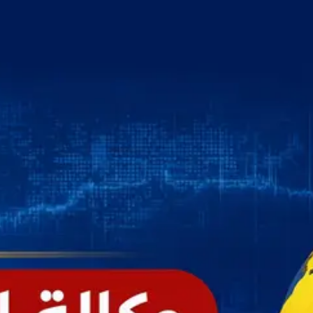
خطي
لى
لمحتوى