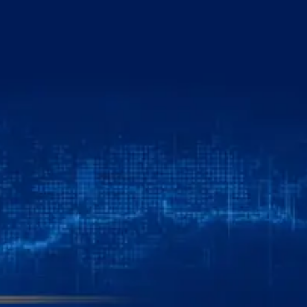
خطي
لى
لمحتوى