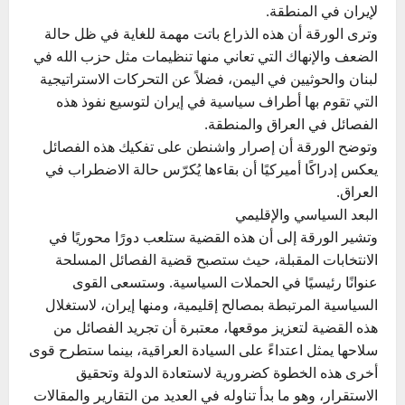
لإيران في المنطقة.
وترى الورقة أن هذه الذراع باتت مهمة للغاية في ظل حالة
الضعف والإنهاك التي تعاني منها تنظيمات مثل حزب الله في
لبنان والحوثيين في اليمن، فضلاً عن التحركات الاستراتيجية
التي تقوم بها أطراف سياسية في إيران لتوسيع نفوذ هذه
الفصائل في العراق والمنطقة.
وتوضح الورقة أن إصرار واشنطن على تفكيك هذه الفصائل
يعكس إدراكًا أميركيًا أن بقاءها يُكرّس حالة الاضطراب في
العراق.
البعد السياسي والإقليمي
وتشير الورقة إلى أن هذه القضية ستلعب دورًا محوريًا في
الانتخابات المقبلة، حيث ستصبح قضية الفصائل المسلحة
عنوانًا رئيسيًا في الحملات السياسية. وستسعى القوى
السياسية المرتبطة بمصالح إقليمية، ومنها إيران، لاستغلال
هذه القضية لتعزيز موقعها، معتبرة أن تجريد الفصائل من
سلاحها يمثل اعتداءً على السيادة العراقية، بينما ستطرح قوى
أخرى هذه الخطوة كضرورية لاستعادة الدولة وتحقيق
الاستقرار، وهو ما بدأ تناوله في العديد من التقارير والمقالات