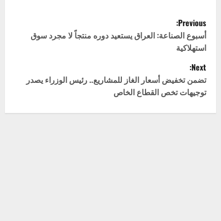
P
Previous:
o
أسبوع الصناعة: العراق يستعيد دوره منتجاً لا مجرد سوق
استهلاكية
s
Next:
t
تضمن تخفيض أسعار الغاز للمشاريع.. رئيس الوزراء يصدر
توجيهات تخص القطاع الخاص
n
a
v
اترك تعليقاً
لن يتم نشر عنوان بريدك الإلكتروني.
الحقول الإلزامية مشار
i
إليها بـ
*
g
التعليق
*
a