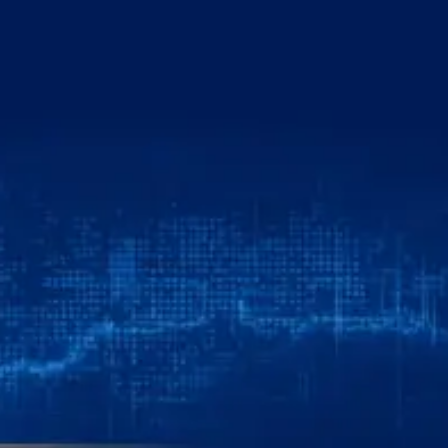
خطي
لى
لمحتوى