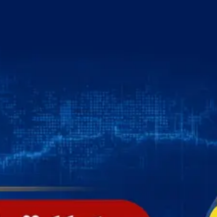
خطي
لى
لمحتوى