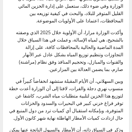
الوزارة وفي ضوء ذلك، ستعمل على إدارة الخزين المائي
القليل المتوفر للبلاد، والبحث في كيفية توزيعه بين
المحافظات، اعتمادا على الأولويات الموضوعة.
وأكدت الوزارة مرارا، أن الأولوية خلال 2025 الذي وصفته
بالشحيح، هي لمياه الإسالة، وعملت في هذا السياق خلال
المدة الماضية والحالية بالمحافظات كافة، على إزالة
التجاوزات وتنظيم توزيع المياه بشكل عادل عبر الأنهار
والقنوات والمبازل، وتحجيم المنافذ وفق نظام (مراشنة)
صارم، بما يضمن العدالة بين المزارعين.
‏وبين السهلاني، أن الأيام المقبلة ستشهد انخفاضاً كبيراً في
منسوب نهري دجلة والفرات، لافتا إلى أن الوزارة أعدت خطة
لتوزيع هذا الخزين لتلبية متطلبات مياه الشرب، كاشفا عن
توفر فراغ خزني كبير في البحيرات والسدود والخزانات
المتوفرة، وبإمكانه استقبال أي كميات ترد من دول المنبع في
حال ازدادت كميات الأمطار الهاطلة نهاية شهر كانون الأول.
وذكر في السياق ذاته، أن الأمطار والسيول الناتجة عنها يمكن