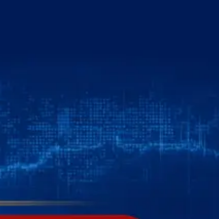
خطي
لى
لمحتوى