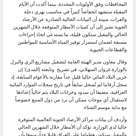
المحافظات وفق الأولويات المحددة، بينما أكدت أن الأيام
المقبلة ستشهد انخفاضاً كبيراً في مناسيب نهري دجلة
والفرات. مبينة أن البيانات الحالية الصادرة عن الأرصاد
الجوية تشير إلى أن كميات الأمطار المتوقعة خلال الشهرين
الحالي والمقبل ستكون قليلة، ما يستدعي اتخاذ إجراءات
مسبقة لضمان استمرار توفير المياه الأساسية للمواطنين
والقطاعات الحيوية.
وقال معاون مدير الهيئة العامة لتشغيل مشاريع الري والبزل
بالوزارة غزوان السهلاني، في تصريح وتابعته (المدى): إن
خزين البلاد المائي حاليا قليل جداً مقارنة بالأعوام السابقة، إذ
سجل أرقاما لم تُسجل سابقاً في تاريخ سجلات الموارد المائية
العراقية، مضيفا أن سدود وخزانات البلاد يتم حالياً إعدادها
لاستقبال أي موجات ممكن أن ترد من دول المنبع خصوصاً
مع بداية موسم الشتاء.
وأردف أن بيانات مراكز الأرصاد الجوية العالمية المتوفرة
حاليا لدى الوزارة، تؤكد أن الأمطار خلال الشهرين الحالي
والمقبل سيكون هطولها على العراق قليلا جداً، منوها بأن