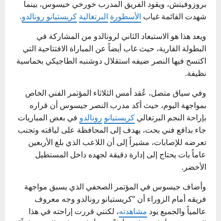
بروزوفيتش، ويقود الفريق المدرب خورخي خيسوس، بينما
شهدت القائمة غياب
الأسطورة
البرتغالية
كريستيانو رونالدو
.
ويعد هذا هو الاستبعاد الثاني لرونالدو من المشاركة في
البطولة القارية، حيث غاب أيضاً عن المباراة الافتتاحية التي
اكتسح فيها النصر ضيفه استقلال دوشنبه الطاجيكي بخماسية
نظيفة.
وفي سياق متصل، عُقد أمس الثلاثاء المؤتمر الفني الخاص
بمواجهة اليوم، حيث أكد مدرب النصر جيسوس أن قراره
بإراحة النجم البرتغالي
كريستيانو
رونالدو
في بعض المباريات
جاء بدافع فني بحت، يهدف إلى المحافظة على لياقته وتجنب
تعرضه للإصابات، مشيراً إلى أن اللاعب الذي بلغ الأربعين
عاماً بات يحتاج إلى إدارة دقيقة لجهده داخل المستطيل
الأخضر.
وأضاف جيسوس في المؤتمر الصحفي الذي يسبق مواجهة
فريقه أمام الزوراء أن “كريستيانو رونالدو وجه معروف
عالمياً والجميع يود
مشاهدته
، لكنني قررت إراحته في هذا