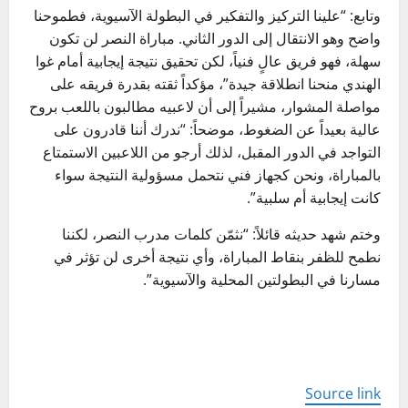
وتابع: “علينا التركيز والتفكير في البطولة الآسيوية، فطموحنا
واضح وهو الانتقال إلى الدور الثاني. مباراة النصر لن تكون
سهلة، فهو فريق عالٍ فنياً، لكن تحقيق نتيجة إيجابية أمام غوا
الهندي منحنا انطلاقة جيدة”، مؤكداً ثقته بقدرة فريقه على
مواصلة المشوار، مشيراً إلى أن لاعبيه مطالبون باللعب بروح
عالية بعيداً عن الضغوط، موضحاً: “ندرك أننا قادرون على
التواجد في الدور المقبل، لذلك أرجو من اللاعبين الاستمتاع
بالمباراة، ونحن كجهاز فني نتحمل مسؤولية النتيجة سواء
كانت إيجابية أم سلبية”.
وختم شهد حديثه قائلاً: “نثمّن كلمات مدرب النصر، لكننا
نطمح للظفر بنقاط المباراة، وأي نتيجة أخرى لن تؤثر في
مسارنا في البطولتين المحلية والآسيوية”.
Source link