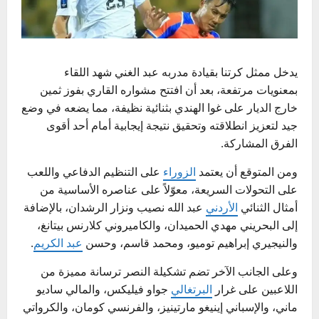
يدخل ممثل كرتنا بقيادة مدربه
عبد الغني شهد
اللقاء
بمعنويات مرتفعة، بعد أن افتتح
مشواره
القاري
بفوز ثمين
خارج الديار على غوا
الهندي
بثنائية نظيفة، مما يضعه في وضع
جيد لتعزيز انطلاقته وتحقيق نتيجة إيجابية أمام أحد أقوى
الفرق المشاركة.
ومن المتوقع أن يعتمد
الزوراء
على التنظيم الدفاعي واللعب
على التحولات السريعة، معوّلاً على عناصره الأساسية من
أمثال الثنائي
الأردني
عبد الله نصيب ونزار الرشدان، بالإضافة
إلى البحريني مهدي الحميدان، والكاميروني كلارنس بيتانغ،
والنيجيري إبراهيم توميو، ومحمد قاسم، وحسن
عبد الكريم
.
وعلى الجانب الآخر تضم تشكيلة النصر ترسانة مميزة من
اللاعبين على غرار
البرتغالي
جواو فيليكس، والمالي ساديو
ماني، والإسباني إينيغو مارتينيز، والفرنسي كومان، والكرواتي