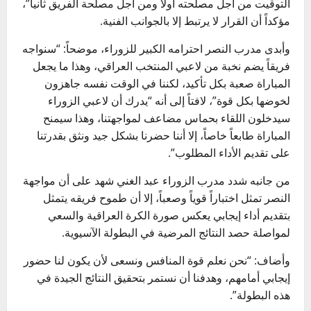
التوقيت من أجل مصلحته أولاً ومن أجل مصلحة الفريق ثانياً”،
مؤكداً أن القرار لا يرتبط إلا بالجوانب الفنية.
وأبدى مدرب النصر احترامه الكبير للزوراء، موضحاً: “سنواجه
فريقاً يضم نخبة من لاعبي المنتخب العراقي، وهذا ما يجعل
المباراة صعبة بكل تأكيد، لكننا في الوقت نفسه جاهزون
لخوضها بكل قوة”، لافتاً إلى أنه “يدرك أن لاعبي الزوراء
سيدخلون اللقاء بحماس مضاعف لمواجهتنا، وهذا سيمنح
المباراة طابعاً خاصاً، إلا أننا حضرنا بشكل جيد ونثق بقدرتنا
على تقديم الأداء المطلوب”.
من جانبه شدد مدرب الزوراء عبد الغني شهد على أن مواجهة
النصر تمثل اختباراً قوياً وصعباً، إلا أن طموح فريقه يتمثل
بتقديم أداء إيجابي يعكس صورة الكرة العراقية والسعي
لمواصلة حصد النتائج المرضية في البطولة الآسيوية.
وأضاف: “نحن نعلم قوة المنافس ونسعى لأن يكون لنا حضور
إيجابي أمامهم، وهدفنا أن نستمر بتحقيق النتائج الجيدة في
هذه البطولة”.