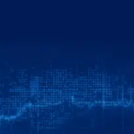
خطي
لى
لمحتوى